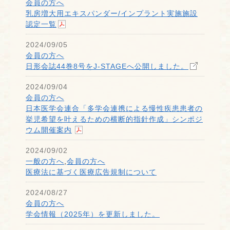
会員の方へ
乳房増大用エキスパンダー/インプラント実施施設
認定一覧
2024/09/05
会員の方へ
日形会誌44巻8号をJ-STAGEへ公開しました。
2024/09/04
会員の方へ
日本医学会連合「多学会連携による慢性疾患患者の
挙児希望を叶えるための横断的指針作成」シンポジ
ウム開催案内
2024/09/02
一般の方へ
,
会員の方へ
医療法に基づく医療広告規制について
2024/08/27
会員の方へ
学会情報（2025年）を更新しました。