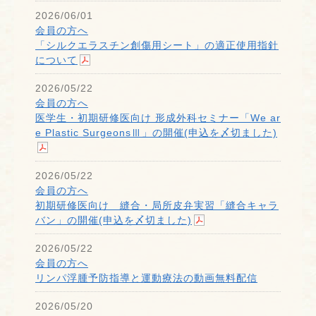
2026/06/01
会員の方へ
「シルクエラスチン創傷用シート」の適正使用指針
について
2026/05/22
会員の方へ
医学生・初期研修医向け 形成外科セミナー「We ar
e Plastic SurgeonsⅢ」の開催(申込を〆切ました)
2026/05/22
会員の方へ
初期研修医向け 縫合・局所皮弁実習「縫合キャラ
バン」の開催(申込を〆切ました)
2026/05/22
会員の方へ
リンパ浮腫予防指導と運動療法の動画無料配信
2026/05/20