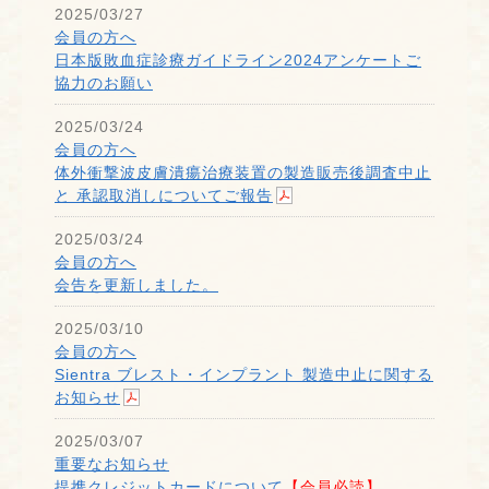
2025/03/27
会員の方へ
日本版敗血症診療ガイドライン2024アンケートご
協力のお願い
2025/03/24
会員の方へ
体外衝撃波皮膚潰瘍治療装置の製造販売後調査中止
と 承認取消しについてご報告
2025/03/24
会員の方へ
会告を更新しました。
2025/03/10
会員の方へ
Sientra ブレスト・インプラント 製造中止に関する
お知らせ
2025/03/07
重要なお知らせ
提携クレジットカードについて
【会員必読】