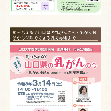
知っちょる？山口県の乳がんの今～乳がん検
診から保険でできる乳房再建まで～