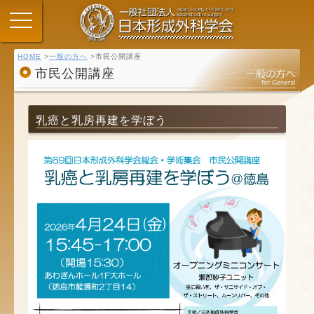
HOME
一般の方へ
市民公開講座
市民公開講座
乳癌と乳房再建を学ぼう