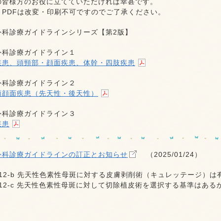
の皆様方のお役に立てていただければ幸甚です。
、PDFは改変・印刷不可ですのでご了承ください。
外科診療ガイドラインシリーズ【第2版】
外科診療ガイドライン１
疾患、頭頸部・顔面疾患、体幹・四肢疾患
外科診療ガイドライン２
顎顔面疾患（先天性・後天性）
外科診療ガイドライン３
疾患
外科診療ガイドラインの訂正とお知らせ
（2025/01/24）
12-b 先天性色素性母斑に対する皮膚剥削術（キュレッテージ）は
12-c 先天性色素性母斑に対して切除植皮術を選択する基準はある