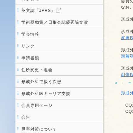
会員
なお
英文誌「JPRS」
形成
学術奨励賞／日形会誌優秀論文賞
形成
学会情報
皮膚
リンク
形成
頭蓋
申請書類
形成
住所変更・退会
創傷
形成外科で扱う疾患
形成
形成外科医キャリア支援
CQ
会員専用ページ
CQ
会告
災害対策について