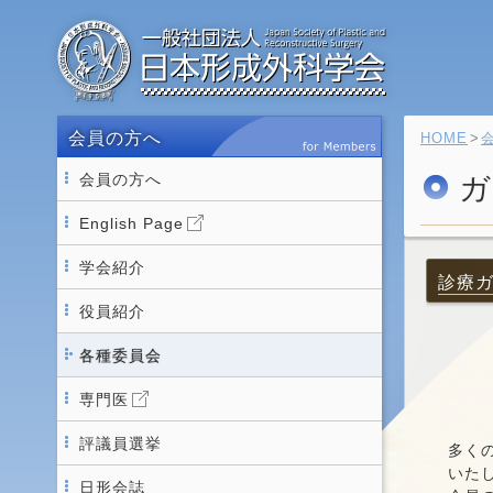
会員の方へ
HOME
会員の方へ
ガ
English Page
学会紹介
診療
役員紹介
各種委員会
専門医
評議員選挙
多く
いた
日形会誌