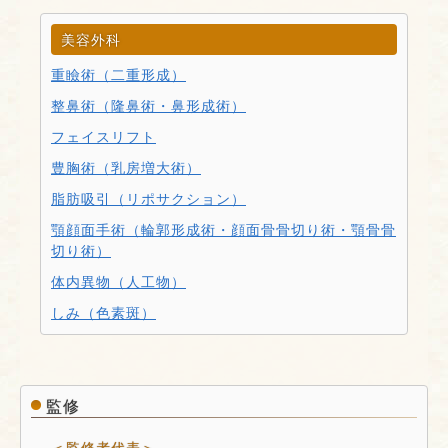
美容外科
重瞼術（二重形成）
整鼻術（隆鼻術・鼻形成術）
フェイスリフト
豊胸術（乳房増大術）
脂肪吸引（リポサクション）
顎顔面手術（輪郭形成術・顔面骨骨切り術・顎骨骨
切り術）
体内異物（人工物）
しみ（色素斑）
監修