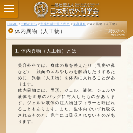
HOME
一般の方へ
形成外科で扱う疾患
美容外科
体内異物（人工物）
体内異物（人工物）
1. 体内異物（人工物）とは
美容外科では、身体の形を整えたり（乳房や鼻
など）、顔面の凹みやしわを解消したりするた
めに、異物（人工物）を体内に入れることがあ
ります。
体内異物には、固形、ジェル、液体、ジェルや
液体を固形のバッグに封入したものがありま
す。ジェルや液体の注入物はフィラーと呼ばれ
ることもあります。また、生体内でいずれ吸収
されるものと、完全には吸収されないものがあ
ります。