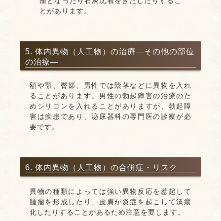
瘤となったり石灰沈着をきたしたりするこ
とがあります。
5. 体内異物（人工物）の治療―その他の部位
の治療―
額や顎、臀部、男性では陰茎などに異物を入れ
ることがあります。男性の勃起障害の治療のた
めシリコンを入れることがありますが、勃起障
害は疾患であり、泌尿器科の専門医の診察が必
要です。
6. 体内異物（人工物）の合併症・リスク
異物の種類によっては強い異物反応を惹起して
腫瘤を形成したり、皮膚が炎症を起こして潰瘍
化したりすることがあるため注意を要します。