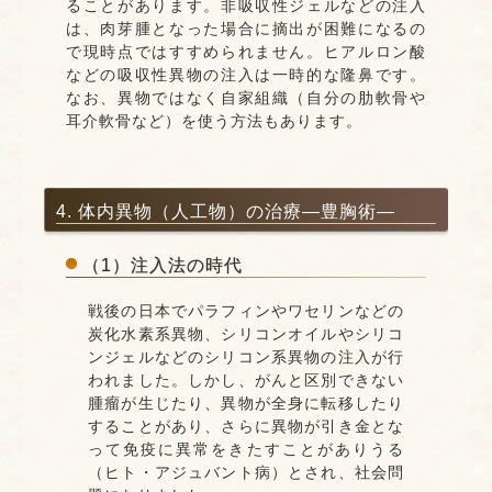
ることがあります。非吸収性ジェルなどの注入
は、肉芽腫となった場合に摘出が困難になるの
で現時点ではすすめられません。ヒアルロン酸
などの吸収性異物の注入は一時的な隆鼻です。
なお、異物ではなく自家組織（自分の肋軟骨や
耳介軟骨など）を使う方法もあります。
4. 体内異物（人工物）の治療―豊胸術―
（1）注入法の時代
戦後の日本でパラフィンやワセリンなどの
炭化水素系異物、シリコンオイルやシリコ
ンジェルなどのシリコン系異物の注入が行
われました。しかし、がんと区別できない
腫瘤が生じたり、異物が全身に転移したり
することがあり、さらに異物が引き金とな
って免疫に異常をきたすことがありうる
（ヒト・アジュバント病）とされ、社会問