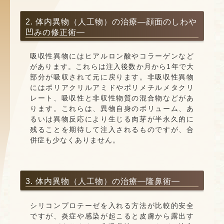
2. 体内異物（人工物）の治療―顔面のしわや
凹みの修正術―
吸収性異物にはヒアルロン酸やコラーゲンなど
があります。これらは注入後数か月から1年で大
部分が吸収されて元に戻ります。非吸収性異物
にはポリアクリルアミドやポリメチルメタクリ
レート、吸収性と非収性物質の混合物などがあ
ります。これらは、異物自身のボリューム、あ
るいは異物反応により生じる肉芽が半永久的に
残ることを期待して注入されるものですが、合
併症も少なくありません。
3. 体内異物（人工物）の治療―隆鼻術―
シリコンプロテーゼを入れる方法が比較的安全
ですが、炎症や感染が起こると皮膚から露出す