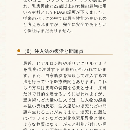
ないコヒーシブシリコンバッグが製造さ
れ、乳房再建と22歳以上の女性の豊胸に用
いる材料としてFDAの認可が下りました。
従来のバッグの中では最も性能の良いもの
と考えられますが、完全に安全であるとい
う保証はまだありません。
（6）注入法の復活と問題点
最近、ヒアルロン酸やポリアクリルアミド
を乳房に注射する豊胸術が行われていま
す。また、自家脂肪を採取して注入する方
法を行っている医療機関もあります。これ
らの方法は皮膚の切開を必要とせず、注射
だけで目的を達せるように思われますが、
豊胸術など大量の注入では、注入物の感染
や強い異物反応、注入脂肪の壊死などの問
題を生じることがあります。壊死した脂肪
はパラフィンなどの炭化水素系異物と似た
ような物質になり、がんと判別が難しい腫