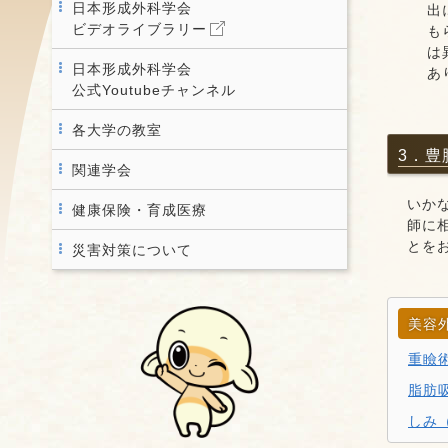
日本形成外科学会
出
ビデオライブラリー
も
は
日本形成外科学会
あ
公式Youtubeチャンネル
各大学の教室
3．豊
関連学会
いか
健康保険・育成医療
師に
とを
災害対策について
美容
重瞼
脂肪
しみ