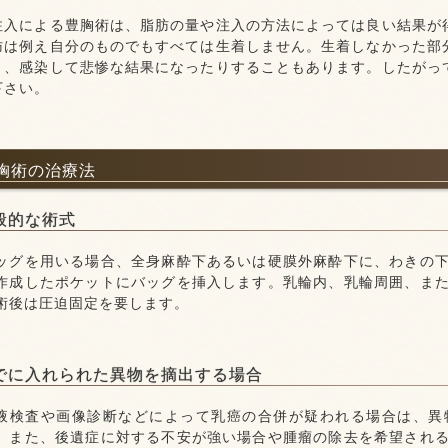
。
注入による豊胸術は、脂肪の量や注入の方法によっては良い結果が
肪は例え自分のものでもすべては生着しません。生着しなかった部
り、感染して悲惨な結果になったりすることもあります。したがっ
下さい。
胸術の治療法
般的な術式
ッグを用いる場合、全身麻酔下あるいは硬膜外麻酔下に、わきの
作成したポケットにバッグを挿入します。乳輪内、乳輪周囲、ま
術後は圧迫固定を要します。
でに入れられた異物を摘出する場合
液検査や画像診断などによって乳癌の合併が疑われる場合は、異
。また、後遺症に対する不安が強い場合や腫瘤の除去を希望され