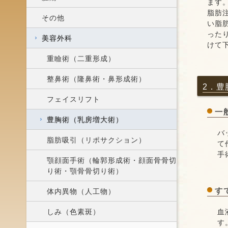
ます
脂肪
その他
い脂
った
美容外科
けて
重瞼術（二重形成）
整鼻術（隆鼻術・鼻形成術）
2．豊
フェイスリフト
一
豊胸術（乳房増大術）
バ
脂肪吸引（リポサクション）
て
手
顎顔面手術（輪郭形成術・顔面骨骨切
り術・顎骨骨切り術）
す
体内異物（人工物）
しみ（色素斑）
血
す