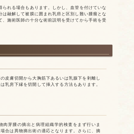
得られる場合もあります。しかし、血管を付けていな
分は融解して被膜に囲まれ乳癌と区別し難い腫瘤とな
て、施術医師の十分な術前説明を受けてから手術を受
下の皮膚切開から大胸筋下あるいは乳腺下を剥離し
たは乳房下縁を切開して挿入する方法もあります。
物肉芽腫の摘出と病理組織学的検査をまず行いま
る場合は異物摘出術の適応となります。さらに、摘