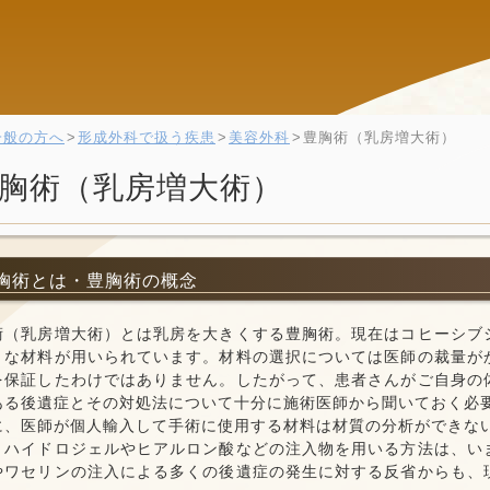
一般の方へ
形成外科で扱う疾患
美容外科
豊胸術（乳房増大術）
胸術（乳房増大術）
胸術とは・豊胸術の概念
術（乳房増大術）とは乳房を大きくする豊胸術。現在はコヒーシブ
々な材料が用いられています。材料の選択については医師の裁量が
を保証したわけではありません。したがって、患者さんがご自身の
ある後遺症とその対処法について十分に施術医師から聞いておく必
に、医師が個人輸入して手術に使用する材料は材質の分析ができな
、ハイドロジェルやヒアルロン酸などの注入物を用いる方法は、い
やワセリンの注入による多くの後遺症の発生に対する反省からも、