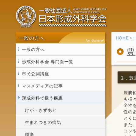
一般の方へ
HOME
一般の方へ
豊
形成外科学会 専門医一覧
市民公開講座
1．豊
マスメディアの記事
豊胸
形成外科で扱う疾患
も様
全性
けが・きずあと
性の
とく
生まれつきの病気
また
コン
腫瘍