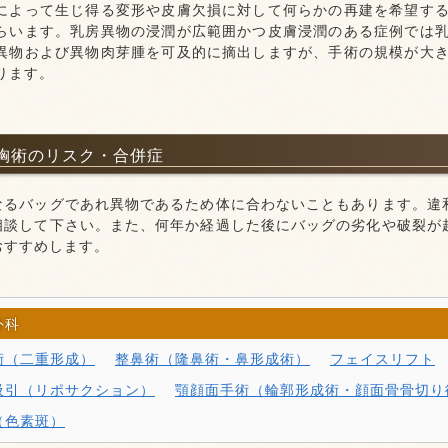
によって生じ得る変形や皮膚欠損に対して何らかの再建を希望す
らいます。乳房異物の浸潤が広範囲かつ皮膚浸潤のある症例では
異物および異物肉芽腫を可及的に摘出しますが、手術の規模が大
ります。
胸術のリスク・合併症
なるバッグであれ異物であるため体に合わないこともあります。違
相談して下さい。また、何年か経過した後にバッグの劣化や破裂が
おすすめします。
外科
術（二重形成）
整鼻術（隆鼻術・鼻形成術）
フェイスリフト
吸引（リポサクション）
顎顔面手術（輪郭形成術・顔面骨骨切り
（色素斑）