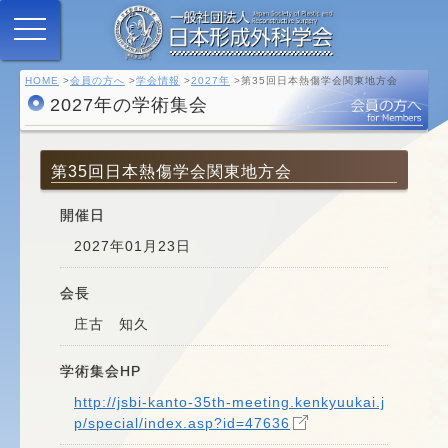
HOME
会員の方へ
学会情報
2027年
第35回日本熱傷学会関東地方会
2027年の学術集会
第35回日本熱傷学会関東地方会
開催日
2027年01月23日
会長
庄古 知久
学術集会HP
http://jsbi-kanto-35th-meeting.kenkyuukai.j
p/special/index.asp?id=47636