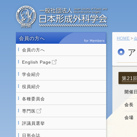
会員の方へ
HOME
会員の方へ
ア
English Page
学会紹介
第21
役員紹介
開催
各種委員会
会長
専門医
会場
評議員選挙
日形会誌