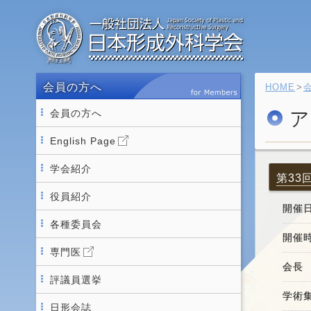
会員の方へ
HOME
会員の方へ
ア
English Page
学会紹介
第33
役員紹介
開催
各種委員会
開催
専門医
会長
評議員選挙
学術集
日形会誌