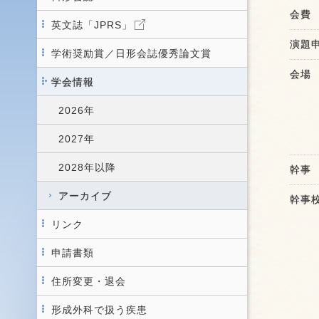
会費
英文誌「JPRS」
演題
学術奨励賞／日形会誌優秀論文賞
会場
学会情報
2026年
2027年
2028年以降
幹事
アーカイブ
幹事
リンク
申請書類
住所変更・退会
形成外科で扱う疾患