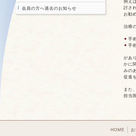
例え
討さ
会員の方へ過去のお知らせ
お勧
治療
手
手
があ
かに
みの
促進
また
担当
HOME
お