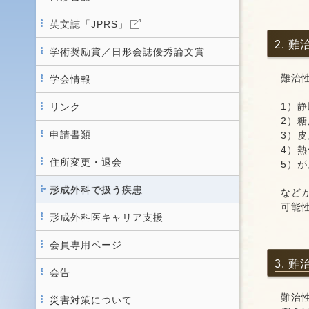
英文誌「JPRS」
2. 
学術奨励賞／日形会誌優秀論文賞
難治
学会情報
1）
リンク
2）
申請書類
3）
4）
住所変更・退会
5）
形成外科で扱う疾患
など
可能
形成外科医キャリア支援
会員専用ページ
3. 
会告
難治
災害対策について