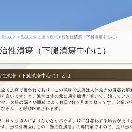
会員の方へ
形成外科で扱う疾患
難治性潰瘍（下腿潰瘍中心に）
治性潰瘍（下腿潰瘍中心に）
難治性潰瘍（下腿潰瘍中心に）とは
は全て皮膚で覆われており、この意味で皮膚は人体最大の臓器と解
損と言います）と、通常は体の元に戻す機構が働いて、治っていき
位や、欠損の深さや面積により数日?数ヶ月まで様々です。欠損が
「びらん」と呼び区別されます。
が、様々な原因によりなかなか治らず、時には悪化する場合があり
です。形成外科医はこの「難治性潰瘍」の専門家ですので、是非形