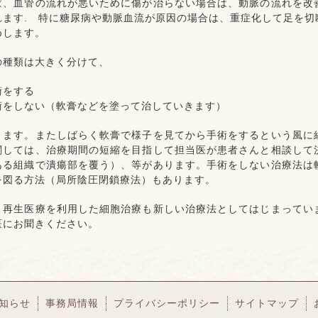
ば、血管の流れが悪いために傷が治らない場合は、動脈の流れを改
れます. 特に糖尿病や動脈血流が原因の場合は、重症化して足を
めします。
の種類は大きく分けて、
術をする
術をしない（軟膏などを塗って治していきます）
ります。またしばらく軟膏で様子を見てから手術をするという風に
関しては、治療期間の短縮を目指して担当医が患者さんと相談して
ある組織で潰瘍部を覆う）、等があります。手術をしない治療法は
を図る方法（局所陰圧閉鎖療法）もあります。
、再生医療を利用した細胞治療も新しい治療法としてはじまってい
医にお聞きください。
知らせ
事務局情報
プライバシーポリシー
サイトマップ