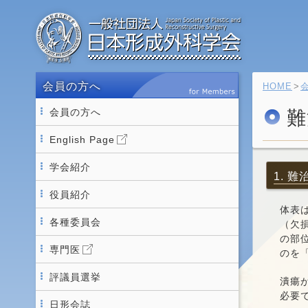
会員の方へ
HOME
会員の方へ
難
English Page
学会紹介
1. 
役員紹介
体表
各種委員会
（欠
の部
専門医
のを
評議員選挙
潰瘍
必要
日形会誌