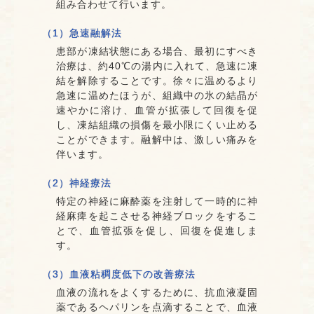
組み合わせて行います。
（1）急速融解法
患部が凍結状態にある場合、最初にすべき
治療は、約40℃の湯内に入れて、急速に凍
結を解除することです。徐々に温めるより
急速に温めたほうが、組織中の氷の結晶が
速やかに溶け、血管が拡張して回復を促
し、凍結組織の損傷を最小限にくい止める
ことができます。融解中は、激しい痛みを
伴います。
（2）神経療法
特定の神経に麻酔薬を注射して一時的に神
経麻痺を起こさせる神経ブロックをするこ
とで、血管拡張を促し、回復を促進しま
す。
（3）血液粘稠度低下の改善療法
血液の流れをよくするために、抗血液凝固
薬であるヘパリンを点滴することで、血液