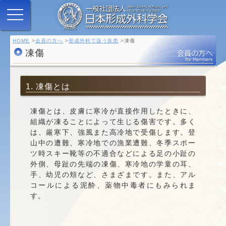
HOME
会員の方へ
形成外科で扱う疾患
凍傷
凍傷
1. 凍傷とは
凍傷とは、皮膚に寒冷が直接作用したときに、
組織が凍ることによって生じる傷害です。多く
は、厳寒下、強風また高冷地で受傷します。登
山中の遭難、寒冷地での漁業遭難、冬季スポー
ツ時スキー靴等の不適合などによる足の小趾の
外側、母趾の先端の凍傷、寒冷地の学童の耳、
手、幼児の頬など、さまざまです。また、アル
コールによる泥酔、薬物中毒者にもみられま
す。