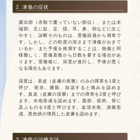
2. 凍傷の症状
露出部（衣類で覆っていない部位）、または末
端部、主に趾、足、指、耳、鼻、頬などに生じ
やすく、診断そのものは、受傷経過から簡単で
す。しかし、どの程度の深さまで凍傷がおきて
いるか、また予後を推測することは、熱傷と同
様難しく、受傷直後から日数を要する場合があ
ります。受傷後に、深度が進行し、予後が悪く
なる場合もあります。
深度は、表皮（皮膚の表層）のみの障害を1度と
呼び、発赤、腫脹、加温すると痛みを認めま
す。真皮（皮膚の深層）までの障害を2度と呼び
ます。水疱形成を認めます。脂肪、筋肉、骨に
及ぶものを3度と呼びます。血清水疱、潰瘍形
成、黒色状の壊死した皮膚を認めます。
3. 凍傷の治療方法