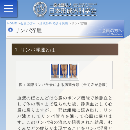
HOME
会員の方へ
形成外科で扱う疾患
リンパ浮腫
リンパ浮腫
1. リンパ浮腫とは
図：国際リンパ学会による
病期分類（全て左が患肢）
血液のほとんどは心臓のポンプ機能で動脈血と
して体の隅々まで送られた後、静脈血として心
臓に戻りますが、一部は組織に浸み出し、リン
パ液としてリンパ管内を通って心臓に戻りま
す。このリンパ液の流れが阻害された結果、む
くみなどの症状が出現することをリンパ浮腫と