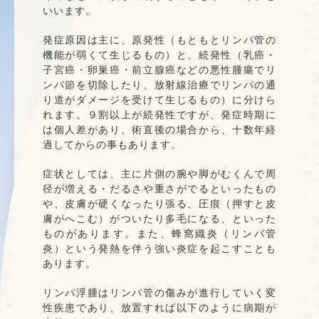
いいます。
発症原因は主に、原発性（もともとリンパ管の
機能が弱くて生じるもの）と、続発性（乳癌・
子宮癌・卵巣癌・前立腺癌などの悪性腫瘍でリ
ンパ節を切除したり、放射線治療でリンパの通
り道がダメージを受けて生じるもの）に分けら
れます。９割以上が続発性ですが、発症時期に
は個人差があり、術直後の場合から、十数年経
過してからの事もあります。
症状としては、主に片側の腕や脚がむくんで周
径が増える・だるさや重さがでるといったもの
や、皮膚が硬くなったり張る、圧痕（押すと皮
膚がへこむ）がついたり多毛になる、といった
ものがあります。また、蜂窩織炎（リンパ管
炎）という発熱を伴う強い炎症を起こすことも
あります。
リンパ浮腫はリンパ管の傷みが進行していく変
性疾患であり、放置すれば以下のように病期が