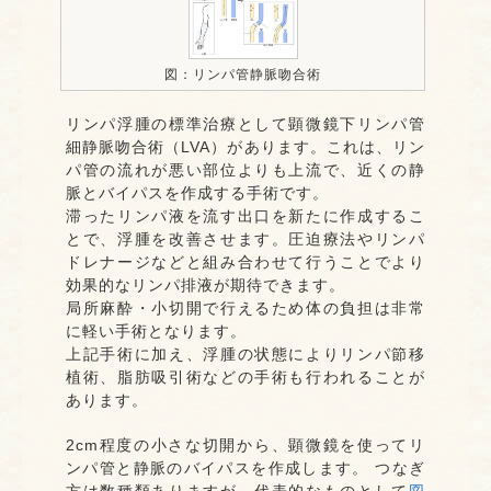
図：リンパ管静脈吻合術
リンパ浮腫の標準治療として顕微鏡下リンパ管
細静脈吻合術（LVA）があります。これは、リン
パ管の流れが悪い部位よりも上流で、近くの静
脈とバイパスを作成する手術です。
滞ったリンパ液を流す出口を新たに作成するこ
とで、浮腫を改善させます。圧迫療法やリンパ
ドレナージなどと組み合わせて行うことでより
効果的なリンパ排液が期待できます。
局所麻酔・小切開で行えるため体の負担は非常
に軽い手術となります。
上記手術に加え、浮腫の状態によりリンパ節移
植術、脂肪吸引術などの手術も行われることが
あります。
2cm程度の小さな切開から、顕微鏡を使ってリ
ンパ管と静脈のバイパスを作成します。 つなぎ