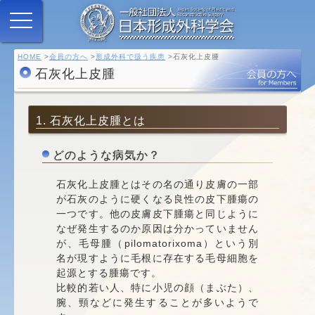
HOME
会員の方へ
形成外科で扱う疾患
石灰化上皮腫
石灰化上皮腫
1. 石灰化上皮腫とは
どのような病気か？
石灰化上皮腫とはその名の通り皮膚の一部
が石灰のように硬くなる良性の皮下腫瘍の
一つです。他の皮膚皮下腫瘍と同じように
なぜ発生するのか原因は分かっていません
が、毛母腫（pilomatorixoma）という別
名が現すように毛根に存在する毛母細胞を
起源とする腫瘍です。
比較的若い人、特に小児の顔（まぶた）、
腕、頸などに発生することが多いようで