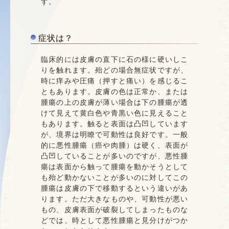
す。
症状は？
臨床的には皮膚の直下に石の様に硬いしこ
りを触れます。殆どの場合無症状ですが、
時に痒みや圧痛（押すと痛い）を感じるこ
ともあります。皮膚の色は正常か、または
腫瘍の上の皮膚が薄い場合は下の腫瘍が透
けて見えて黄白色や青黒い色に見えること
もあります。触ると表面は凸凹しています
が、境界は明瞭で可動性は良好です。一般
的に悪性腫瘍（癌や肉腫）は硬く、表面が
凸凹していることが多いのですが、悪性腫
瘍は表面から触って腫瘍を動かそうとして
も殆ど動かないことが多いのに対してこの
腫瘍は皮膚の下で移動するという違いがあ
ります。ただ大きなものや、可動性が悪い
もの、皮膚表面が破裂してしまったものな
どでは、時として悪性腫瘍と見分けがつか