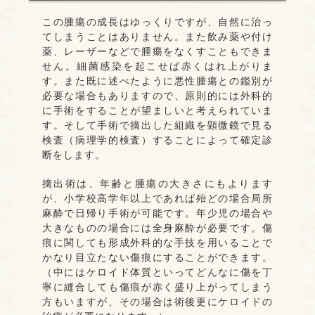
この腫瘍の成長はゆっくりですが、自然に治っ
てしまうことはありません。また飲み薬や付け
薬、レーザーなどで腫瘍をなくすこともできま
せん。細菌感染を起こせば赤くはれ上がりま
す。また既に述べたように悪性腫瘍との鑑別が
必要な場合もありますので、原則的には外科的
に手術をすることが望ましいと考えられていま
す。そして手術で摘出した組織を顕微鏡で見る
検査（病理学的検査）することによって確定診
断をします。
摘出術は、年齢と腫瘍の大きさにもよります
が、小学校高学年以上であれば殆どの場合局所
麻酔で日帰り手術が可能です。年少児の場合や
大きなものの場合には全身麻酔が必要です。傷
痕に関しても形成外科的な手技を用いることで
かなり目立たない傷痕にすることができます。
（中にはケロイド体質といってどんなに傷を丁
寧に縫合しても傷痕が赤く盛り上がってしまう
方もいますが、その場合は術後更にケロイドの