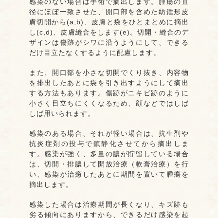
感染のない場合は手術で摘出します。腫瘍の直
径にほぼ一致させた、開口部を含めた紡錘形皮
膚切開から(a,b)、皮膚と袋をひとまとめに摘出
し(c,d)、皮膚縫合をします(e)。切開・縫合のデ
ザインは傷跡がシワに沿うようにして、できる
だけ目立たなくするように配慮します。
また、開口部を小さな切開でくり抜き、内容物
を排出したあとに袋を引き出すようにして摘出
する方法もあります。傷跡がニキビ跡のように
小さく目立ちにくくなるため、顔などではしば
しば用いられます。
感染のある場合、それが軽い場合は、抗生剤や
抗炎症剤の投与で鎮静化させてから摘出しま
す。感染が強く、多量の膿が貯留している場合
は、切開・排膿して開放治療（軟膏治療）を行
い、感染が治癒したあとに期間を置いて腫瘍を
摘出します。
感染した場合は治療期間が長くなり、キズ跡も
劣る傾向にありますから、できるだけ感染を起