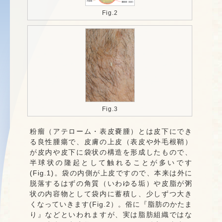
Fig.2
Fig.3
粉瘤（アテローム・表皮嚢腫）とは皮下にでき
る良性腫瘍で、皮膚の上皮（表皮や外毛根鞘）
が皮内や皮下に袋状の構造を形成したもので、
半球状の隆起として触れることが多いです
(Fig.1)。袋の内側が上皮ですので、本来は外に
脱落するはずの角質（いわゆる垢）や皮脂が粥
状の内容物として袋内に蓄積し、少しずつ大き
くなっていきます(Fig.2）。俗に『脂肪のかたま
り』などといわれますが、実は脂肪組織ではな