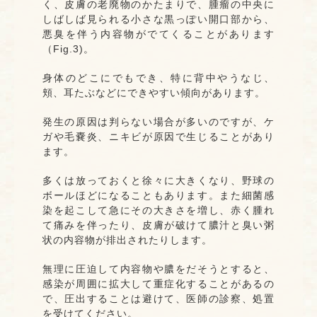
く、皮膚の老廃物のかたまりで、腫瘤の中央に
しばしば見られる小さな黒っぽい開口部から、
悪臭を伴う内容物がでてくることがあります
（Fig.3)。
身体のどこにでもでき、特に背中やうなじ、
頬、耳たぶなどにできやすい傾向があります。
発生の原因は判らない場合が多いのですが、ケ
ガや毛嚢炎、ニキビが原因で生じることがあり
ます。
多くは放っておくと徐々に大きくなり、野球の
ボールほどになることもあります。また細菌感
染を起こして急にその大きさを増し、赤く腫れ
て痛みを伴ったり、皮膚が破けて膿汁と臭い粥
状の内容物が排出されたりします。
無理に圧迫して内容物や膿をだそうとすると、
感染が周囲に拡大して重症化することがあるの
で、圧出することは避けて、医師の診察、処置
を受けてください。