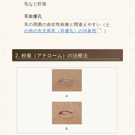
毛など貯留
耳前瘻孔
耳の周囲の炎症性粉瘤と間違えやすい（
そ
の他の先天異常（耳瘻孔）の項参照
）
2. 粉瘤（アテローム）の治療法
a
b