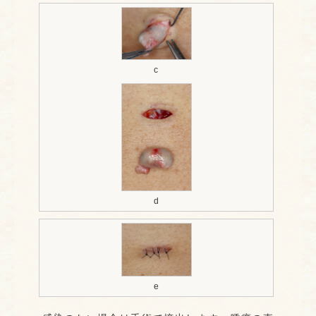
c
d
e