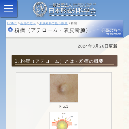
HOME
会員の方へ
形成外科で扱う疾患
粉瘤
粉瘤（アテローム・表皮嚢腫）
2024年3月26日更新
1. 粉瘤（アテローム）とは・粉瘤の概要
Fig.1