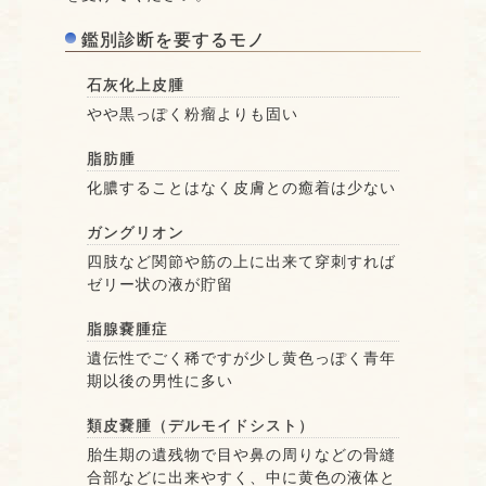
鑑別診断を要するモノ
石灰化上皮腫
やや黒っぽく粉瘤よりも固い
脂肪腫
化膿することはなく皮膚との癒着は少ない
ガングリオン
四肢など関節や筋の上に出来て穿刺すれば
ゼリー状の液が貯留
脂腺嚢腫症
遺伝性でごく稀ですが少し黄色っぽく青年
期以後の男性に多い
類皮嚢腫（デルモイドシスト）
胎生期の遺残物で目や鼻の周りなどの骨縫
合部などに出来やすく、中に黄色の液体と