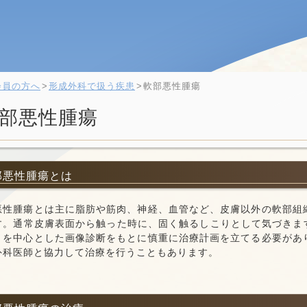
会員の方へ
形成外科で扱う疾患
軟部悪性腫瘍
部悪性腫瘍
軟部悪性腫瘍とは
悪性腫瘍とは主に脂肪や筋肉、神経、血管など、皮膚以外の軟部組
す。通常皮膚表面から触った時に、固く触るしこりとして気づきま
）を中心とした画像診断をもとに慎重に治療計画を立てる必要があ
外科医師と協力して治療を行うこともあります。