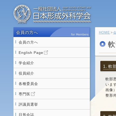
会員の方へ
HOME
会員の方へ
軟
English Page
学会紹介
1. 
役員紹介
軟部
各種委員会
いま
画像
専門医
整形
評議員選挙
日形会誌