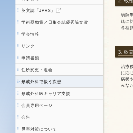
2. 
英文誌「JPRS」
切除
緒に
学術奨励賞／日形会誌優秀論文賞
各種
学会情報
リンク
3. 
申請書類
治療
住所変更・退会
に応
病状
形成外科で扱う疾患
みな
形成外科医キャリア支援
会員専用ページ
会告
災害対策について