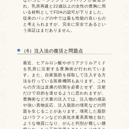
ないコヒーシブシリコンバッグが製造さ
れ、乳房再建と22歳以上の女性の豊胸に用
いる材料としてFDAの認可が下りました。
従来のバッグの中では最も性能の良いもの
と考えられますが、完全に安全であるとい
う保証はまだありません。
（6）注入法の復活と問題点
最近、ヒアルロン酸やポリアクリルアミド
を乳房に注射する豊胸術が行われていま
す。また、自家脂肪を採取して注入する方
法を行っている医療機関もあります。これ
らの方法は皮膚の切開を必要とせず、注射
だけで目的を達せるように思われますが、
豊胸術など大量の注入では、注入物の感染
や強い異物反応、注入脂肪の壊死などの問
題を生じることがあります。壊死した脂肪
はパラフィンなどの炭化水素系異物と似た
ような物質になり、がんと判別が難しい腫