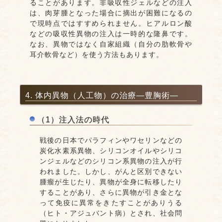
ることがあります。非吸収性ジェルなどの注入
は、肉芽腫となった場合に摘出が困難になるの
で現時点ではすすめられません。ヒアルロン酸
などの吸収性異物の注入は一時的な隆鼻です。
なお、異物ではなく自家組織（自分の肋軟骨や
耳介軟骨など）を使う方法もあります。
4. 体内異物（人工物）の治療―豊胸術―
（1）注入法の時代
戦後の日本でパラフィンやワセリンなどの
炭化水素系異物、シリコンオイルやシリコ
ンジェルなどのシリコン系異物の注入が行
われました。しかし、がんと区別できない
腫瘤が生じたり、異物が全身に転移したり
することがあり、さらに異物が引き金とな
って免疫に異常をきたすことがありうる
（ヒト・アジュバント病）とされ、社会問