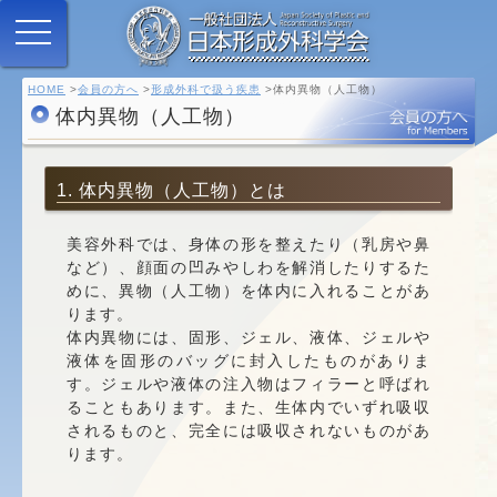
HOME
会員の方へ
形成外科で扱う疾患
体内異物（人工物）
体内異物（人工物）
1. 体内異物（人工物）とは
美容外科では、身体の形を整えたり（乳房や鼻
など）、顔面の凹みやしわを解消したりするた
めに、異物（人工物）を体内に入れることがあ
ります。
体内異物には、固形、ジェル、液体、ジェルや
液体を固形のバッグに封入したものがありま
す。ジェルや液体の注入物はフィラーと呼ばれ
ることもあります。また、生体内でいずれ吸収
されるものと、完全には吸収されないものがあ
ります。