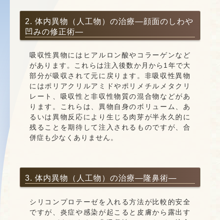
2. 体内異物（人工物）の治療―顔面のしわや
凹みの修正術―
吸収性異物にはヒアルロン酸やコラーゲンなど
があります。これらは注入後数か月から1年で大
部分が吸収されて元に戻ります。非吸収性異物
にはポリアクリルアミドやポリメチルメタクリ
レート、吸収性と非収性物質の混合物などがあ
ります。これらは、異物自身のボリューム、あ
るいは異物反応により生じる肉芽が半永久的に
残ることを期待して注入されるものですが、合
併症も少なくありません。
3. 体内異物（人工物）の治療―隆鼻術―
シリコンプロテーゼを入れる方法が比較的安全
ですが、炎症や感染が起こると皮膚から露出す