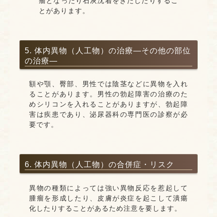
瘤となったり石灰沈着をきたしたりするこ
とがあります。
5. 体内異物（人工物）の治療―その他の部位
の治療―
額や顎、臀部、男性では陰茎などに異物を入れ
ることがあります。男性の勃起障害の治療のた
めシリコンを入れることがありますが、勃起障
害は疾患であり、泌尿器科の専門医の診察が必
要です。
6. 体内異物（人工物）の合併症・リスク
異物の種類によっては強い異物反応を惹起して
腫瘤を形成したり、皮膚が炎症を起こして潰瘍
化したりすることがあるため注意を要します。