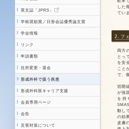
欧米
した
英文誌「JPRS」
てい
学術奨励賞／日形会誌優秀論文賞
学会情報
2. 
リンク
両方
申請書類
とっ
を安
住所変更・退会
こと
で、
形成外科で扱う疾患
切開
形成外科医キャリア支援
が強
を持
会員専用ページ
SM
動し
会告
の効
皮膚
災害対策について
後上