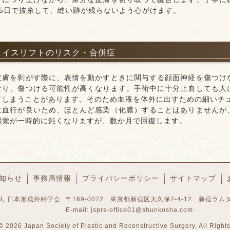
、5日で抜糸して、縫い跡が残らないよう心がけます。
フェイスリフトのリスク・合併症
皮膚を剥がす際に、表情を動かすときに関与する顔面神経を傷つけ
なり、傷つける可能性が高くなります。手術中に十分止血しても人
てしまうことがあります。そのため血液を体外に出すための細いチ
は血行が良いため、ほとんど感染（化膿）することはありませんが
感覚が一時的に鈍くなりますが、数か月で回復します。
知らせ
事務局情報
プライバシーポリシー
サイトマップ
人 日本形成外科学会
〒169-0072 東京都新宿区大久保2-4-12
新宿ラム
E-mail:
jsprs-office01@shunkosha.com
 ©
2026 Japan Society of Plastic and Reconstructive Surgery, All Right