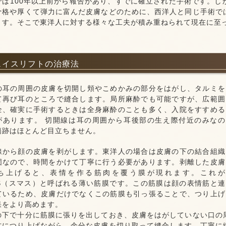
では100年以上前から報告があり、すでに確立された手術です。
骨格や厚くて弾力に富んだ皮膚などのために、西洋人と同じ手術で
ます。そこで東洋人に対する様々な工夫が積み重ねられて現在に至
フェイスリフトの治療法
の耳の周囲の皮膚を切開し頬やこめかみの部分をはがし、タルミを
て再び耳のところで縫合します。局所麻酔でも可能ですが、広範囲
全、確実に手術するときは全身麻酔のことも多く、入院をすすめる
があります。 切開線は耳の周囲から耳後部の生え際付近のみなの
傷跡はほとんど目立ちません。
線から顔の皮膚を剥がします。東洋人の場合は皮膚の下の結合組織
固なので、時間をかけて丁寧に行う必要があります。剥離した皮膚
ち上げると、表情を作る筋肉を覆う膜が現れます。これが
AS（スマス）と呼ばれる薄い筋膜です。この筋膜は顔の表情筋と連
ているため、皮膚だけでなくこの筋膜も引っ張ることで、つり上げ
果をより高めます。
の下で十分に筋膜に張りを出しておき、皮膚をはがしていない口の
方につり上げながら、余分な皮膚を切り取って縫合します。丁寧に