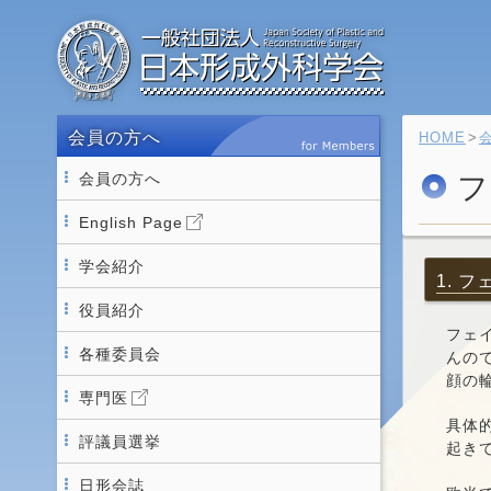
会員の方へ
HOME
会員の方へ
フ
English Page
学会紹介
1. 
役員紹介
フェ
各種委員会
んの
顔の
専門医
具体
評議員選挙
起き
日形会誌