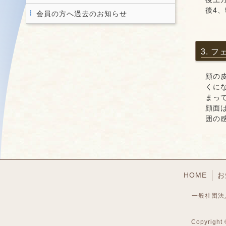
後4
会員の方へ過去のお知らせ
3. 
顔の
くに
まっ
顔面
囲の
HOME
お
一般社団法
Copyright