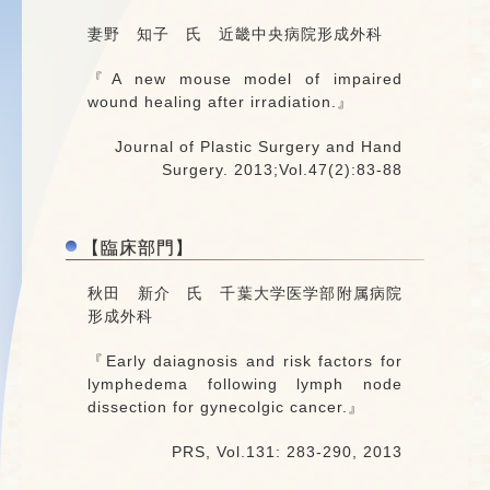
妻野 知子 氏 近畿中央病院形成外科
『A new mouse model of impaired
wound healing after irradiation.』
Journal of Plastic Surgery and Hand
Surgery. 2013;Vol.47(2):83-88
【臨床部門】
秋田 新介 氏 千葉大学医学部附属病院
形成外科
『Early daiagnosis and risk factors for
lymphedema following lymph node
dissection for gynecolgic cancer.』
PRS, Vol.131: 283-290, 2013